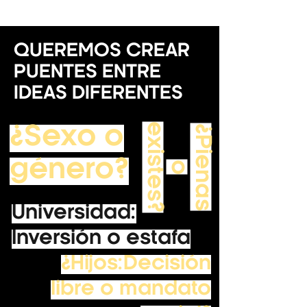
QUEREMOS CREAR
PUENTES ENTRE
IDEAS DIFERENTES
e
?
¿
P
i
e
n
a
s
x
i
s
t
e
s
¿Sexo o
género?
o
Universidad:
Inversión o estafa
¿Hijos:Decisión
libre o mandato