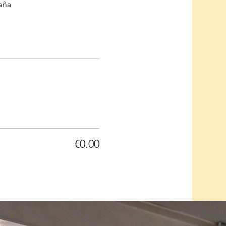
paña
€0.00