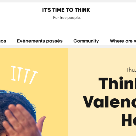
IT'S TIME TO THINK
For free people.
aos
Evénements passés
Community
Where are 
Thu
Thin
Valenc
H