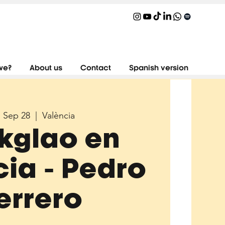
we?
About us
Contact
Spanish version
, Sep 28
  |  
València
kglao en
ia - Pedro
errero