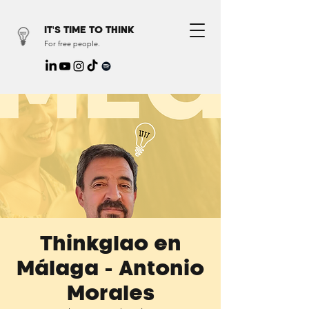
IT'S TIME TO THINK
For free people.
Thinkglao en
Málaga - Antonio
Morales