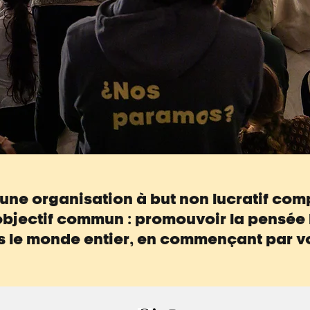
t une organisation à but non lucratif co
objectif commun : promouvoir la pensée l
ns le monde entier, en commençant par vo