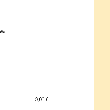
aña
0,00 €