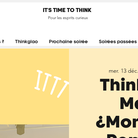
IT'S TIME TO THINK
Pour les esprits curieux
 ?
Thinkglao
Prochaine soirée
Soirées passées
mer. 13 déc
Thin
Ma
¿Mon