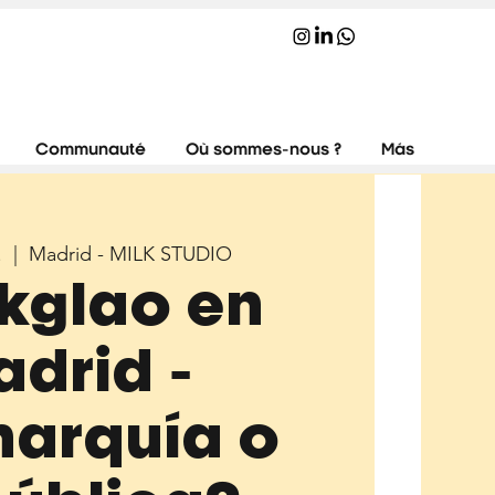
Communauté
Où sommes-nous ?
Más
.
  |  
Madrid - MILK STUDIO
kglao en
drid -
arquía o