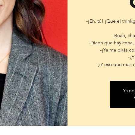
-¡Eh, tú! ¡Que el thin
-Buah, cha
-Dicen que hay cena, 
-¡Ya me dirás co
-¿Y
Ya no