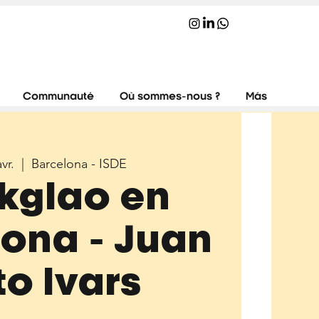
Communauté
Où sommes-nous ?
Más
vr.
  |  
Barcelona - ISDE
kglao en
ona - Juan
to Ivars