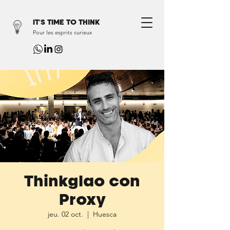
IT'S TIME TO THINK
Pour les esprits curieux
Thinkglao con
Proxy
jeu. 02 oct.
  |  
Huesca