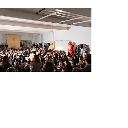
It’s Time To Think est une organisation à but
non lucratif composée de plus de 400
bénévoles unis par un objectif commun :
promouvoir la pensée libre et la recherche
de la vérité dans le monde entier, en