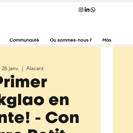
Communauté
Où sommes-nous ?
Más
 26 janv.
  |  
Alacant
Primer
kglao en
nte! - Con