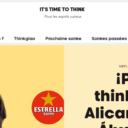
IT'S TIME TO THINK
Pour les esprits curieux
 ?
Thinkglao
Prochaine soirée
Soirées passées
ven.
¡
thin
Alica