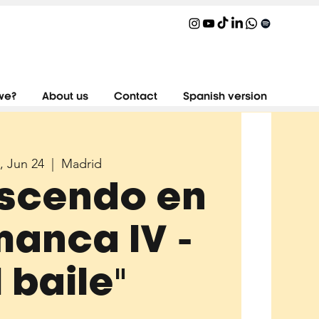
we?
About us
Contact
Spanish version
, Jun 24
  |  
Madrid
escendo en
anca IV -
l baile"