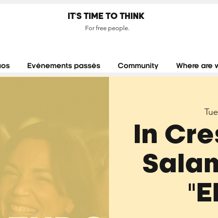
IT'S TIME TO THINK
For free people.
aos
Evénements passés
Community
Where are 
Tue
In Cr
Salam
"E