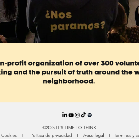
non-profit organization of over 300 volun
ing and the pursuit of truth around the w
neighborhood.
©2025 IT'S TIME TO THINK
de Cookies
I
Política de privacidad
I
Aviso legal I
Términos y c