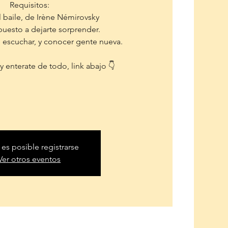
Requisitos:
l baile, de Irène Némirovsky
spuesto a dejarte sorprender.
e escuchar, y conocer gente nueva.
y enterate de todo, link abajo 👇
 es posible registrarse
Ver otros eventos