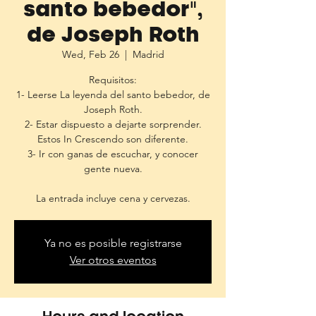
santo bebedor",
de Joseph Roth
Wed, Feb 26
  |  
Madrid
Requisitos:
1- Leerse La leyenda del santo bebedor, de
Joseph Roth.
2- Estar dispuesto a dejarte sorprender.
Estos In Crescendo son diferente.
3- Ir con ganas de escuchar, y conocer
gente nueva.
Ya no es posible registrarse
Ver otros eventos