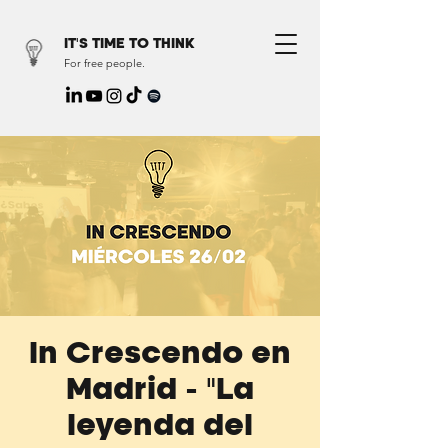
IT'S TIME TO THINK
For free people.
In Crescendo en
Madrid - "La
leyenda del