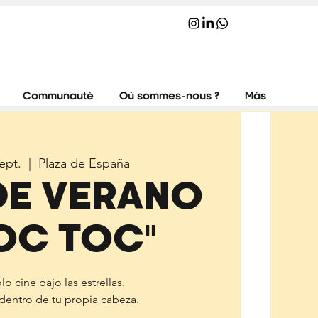
Communauté
Où sommes-nous ?
Más
ept.
  |  
Plaza de España
DE VERANO
TOC TOC"
lo cine bajo las estrellas.
 dentro de tu propia cabeza.