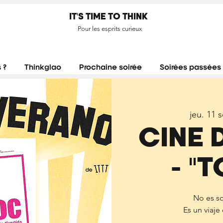
IT'S TIME TO THINK
Pour les esprits curieux
 ?
Thinkglao
Prochaine soirée
Soirées passées
jeu. 11 s
CINE 
- "
No es so
Es un viaje